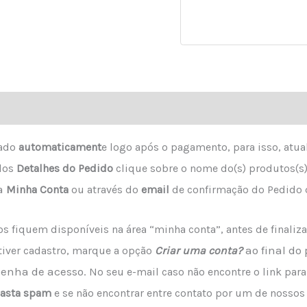
zado
a
utomaticament
e logo após o pagamento, para isso, atua
dos
Detalhes do Pedido
clique sobre o nome do(s) produtos(s)
a
Minha Conta
ou através do
email
de confirmação do Pedido 
s fiquem disponíveis na área “minha conta”, antes de finaliz
ao final do
 tiver cadastro, marque a opção
Criar uma conta?
senha de acesso.
No seu e-mail caso não encontre o link par
asta spam
e se não encontrar entre contato por um de nossos 