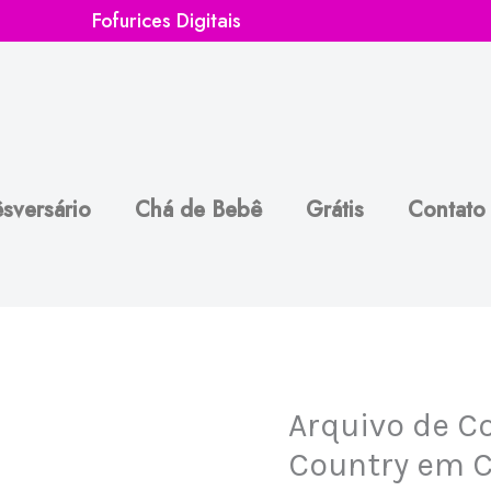
Fofurices Digitais
sversário
Chá de Bebê
Grátis
Contato
Arquivo de Co
Arquivo
de
Country em 
Corte