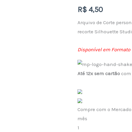
R$
4,50
Topo
de
Arquivo de Corte perso
Bolo
recorte Silhouette Stud
Country
em
Disponível em Formato 
Camadas
quantidade
Até 12x sem cartão
com a
Compre com o Mercado C
mês
1