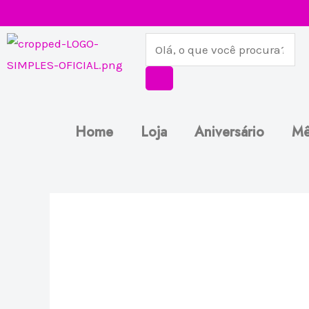
Ir
para
Pesquisar
o
produtos
conteúdo
Home
Loja
Aniversário
Mê