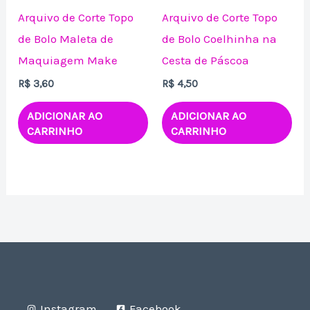
Arquivo de Corte Topo
Arquivo de Corte Topo
de Bolo Maleta de
de Bolo Coelhinha na
Maquiagem Make
Cesta de Páscoa
R$
3,60
R$
4,50
ADICIONAR AO
ADICIONAR AO
CARRINHO
CARRINHO
Instagram
Facebook