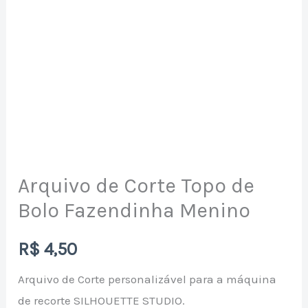
de
Corte
Topo
de
Bolo
Fazendinha
Menino
quantidade
Arquivo de Corte Topo de
Bolo Fazendinha Menino
R$
4,50
Arquivo de Corte personalizável para a máquina
de recorte SILHOUETTE STUDIO.