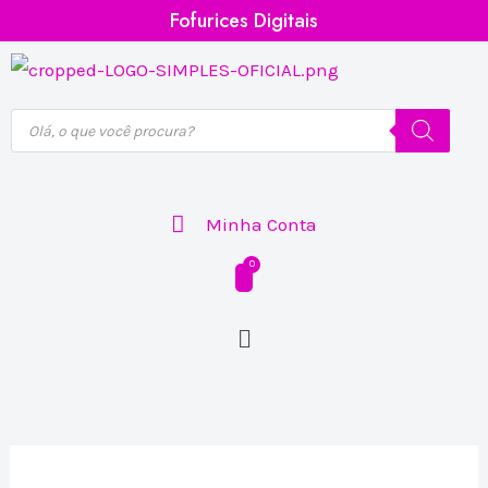
Ir
Fofurices Digitais
para
o
conteúdo
Pesquisar
produtos
Minha Conta
Menu
Arquivo