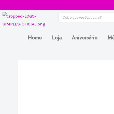
Ir
para
Pesquisar
produtos
o
conteúdo
Home
Loja
Aniversário
Mê