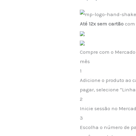
Topo
De
Até 12x sem cartão
com a
Bolo
Arraiá
quantidade
Compre com o Mercado C
mês
1
Adicione o produto ao c
pagar, selecione “Linha 
2
Inicie sessão no Merca
3
Escolha o número de pa