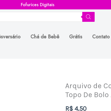
Fofurices Digitais
sversário
Chá de Bebê
Grátis
Contato
Arquivo de Co
Arquivo
de
Topo De Bolo 
Corte
R$
4,50
Silhouette