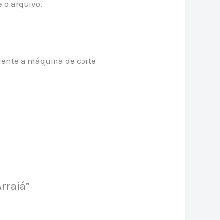
 o arquivo.
ndente a máquina de corte
Arraiá”
*