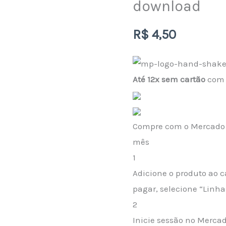
download
Silhouette
Topo
R$
4,50
de
Bolo
Leitura
Até 12x sem cartão
com a
Feminino
download
quantidade
Compre com o Mercado C
mês
1
Adicione o produto ao c
pagar, selecione “Linha 
2
Inicie sessão no Merca