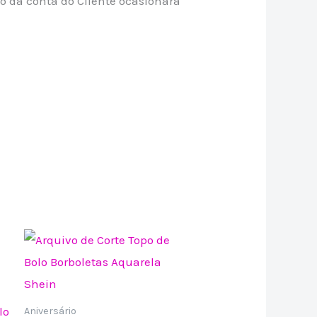
o da conta do Cliente ocasionará
lo
Aniversário