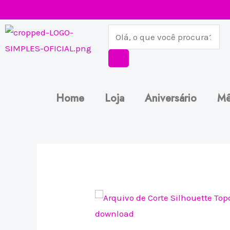
Ir
para
Pesquisar
o
produtos
conteúdo
Home
Loja
Aniversário
Mê