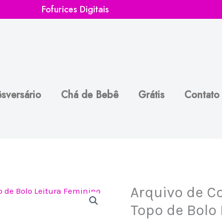
Fofurices Digitais
sversário
Chá de Bebê
Grátis
Contato
Arquivo de Co
Arquivo
de
Topo de Bolo
Corte