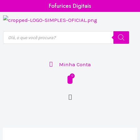
Ir
Fofurices Digitais
para
o
conteúdo
Pesquisar
produtos
Minha Conta
Menu
Arquivo