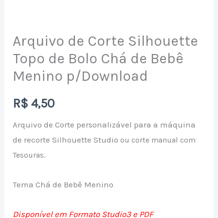
de
Corte
Arquivo de Corte Silhouette
Silhouette
Topo
Topo de Bolo Chá de Bebê
de
Menino p/Download
Bolo
Chá
R$
4,50
de
Arquivo de Corte personalizável para a máquina
Bebê
de recorte Silhouette Studio
ou corte manual com
Menino
Tesouras.
p/Download
quantidade
Tema Chá de Bebê Menino
Disponível em Formato Studio3 e PDF