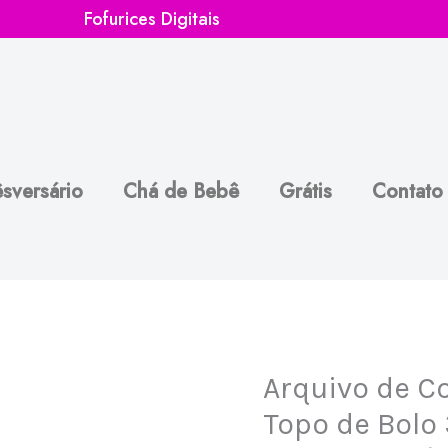
Fofurices Digitais
sversário
Chá de Bebê
Grátis
Contato
Arquivo de Co
Arquivo
de
Topo de Bolo
Corte