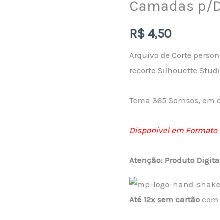
Camadas p/
Silhouette
Topo
R$
4,50
de
Arquivo de Corte perso
Bolo
recorte Silhouette Stud
365
Sorrisos
Tema 365 Sorrisos, em
em
Camadas
Disponível em Formato 
p/Download
quantidade
Atenção: Produto Digita
Até 12x sem cartão
com a