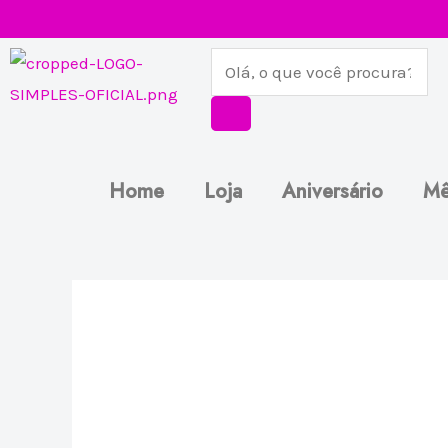
Ir
para
Pesquisar
o
produtos
conteúdo
Home
Loja
Aniversário
Mê