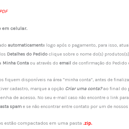
 PDF
e em celular.
zado
a
utomaticament
e logo após o pagamento, para isso, atua
dos
Detalhes do Pedido
clique sobre o nome do(s) produtos(s)
a
Minha Conta
ou através do
email
de confirmação do Pedido 
s fiquem disponíveis na área “minha conta”, antes de finaliz
ao final do
 tiver cadastro, marque a opção
Criar uma conta?
senha de acesso.
No seu e-mail caso não encontre o link par
asta spam
e se não encontrar entre contato por um de nossos 
dos estão compactados em uma pasta
.zip.