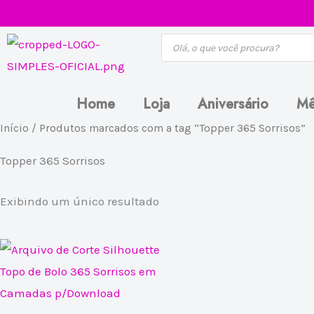
Ir
para
Pesquisar
produtos
o
conteúdo
Home
Loja
Aniversário
Mê
Início
/ Produtos marcados com a tag “Topper 365 Sorrisos”
Topper 365 Sorrisos
Exibindo um único resultado