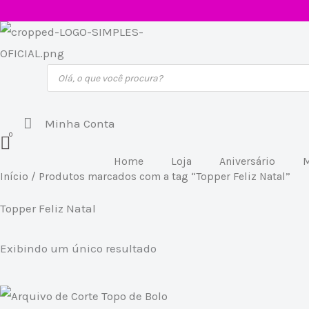
Ir
para
o
Pesquisar
conteúdo
produtos
Minha Conta
Home
Loja
Aniversário
M
Início
/ Produtos marcados com a tag “Topper Feliz Natal”
Topper Feliz Natal
Exibindo um único resultado