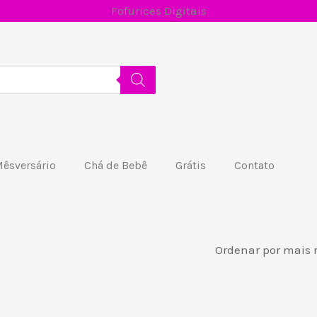
Fofurices Digitais
êsversário
Chá de Bebê
Grátis
Contato