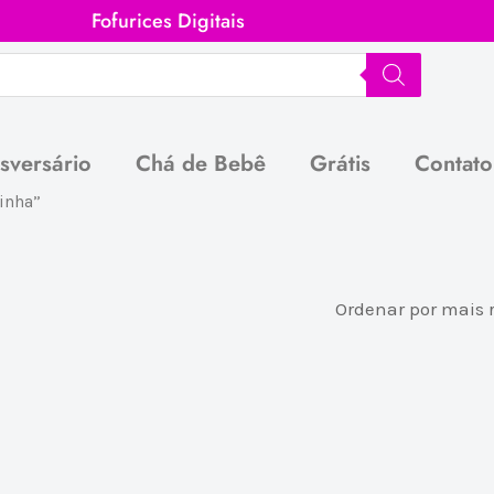
Fofurices Digitais
sversário
Chá de Bebê
Grátis
Contato
inha”