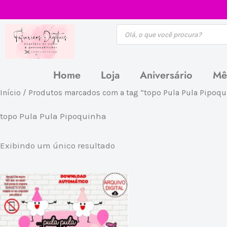
Ir
para
Pesquisar
produtos
o
conteúdo
Home
Loja
Aniversário
Mê
Início
/ Produtos marcados com a tag “topo Pula Pula Pipoqu
topo Pula Pula Pipoquinha
Exibindo um único resultado