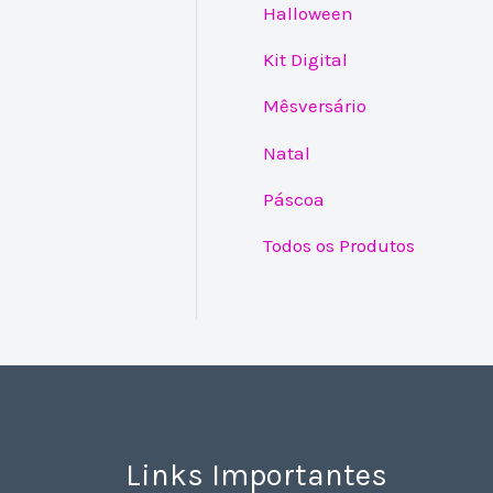
Halloween
Kit Digital
Mêsversário
Natal
Páscoa
Todos os Produtos
Links Importantes