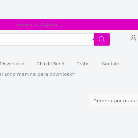
Fofurices Digitais
êsversário
Chá de Bebê
Grátis
Contato
er Dino menina para download”