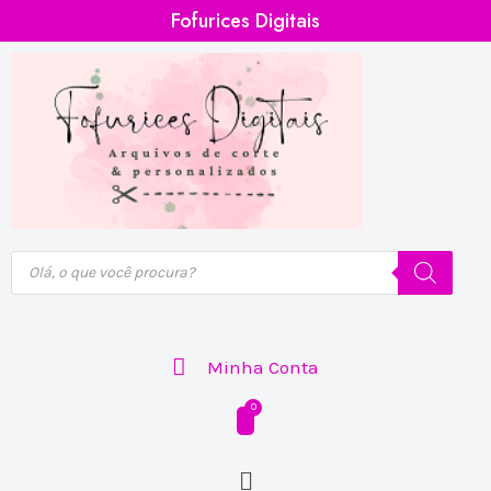
Ir
Fofurices Digitais
para
o
conteúdo
Pesquisar
produtos
Minha Conta
Menu