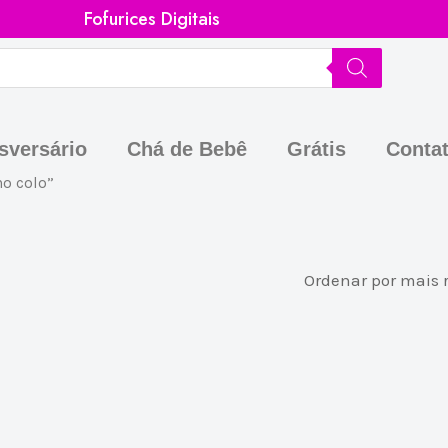
Fofurices Digitais
sversário
Chá de Bebê
Grátis
Conta
o colo”