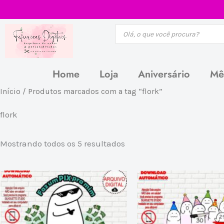
Ir
para
Pesquisar
produtos
o
conteúdo
Home
Loja
Aniversário
Mê
Classificado
Início
/ Produtos marcados com a tag “flork”
por
mais
recente
flork
Mostrando todos os 5 resultados