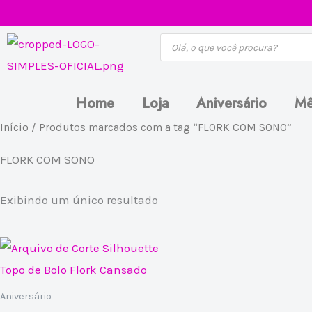
Ir
para
Pesquisar
produtos
o
conteúdo
Home
Loja
Aniversário
Mê
Início
/ Produtos marcados com a tag “FLORK COM SONO”
FLORK COM SONO
Exibindo um único resultado
Aniversário