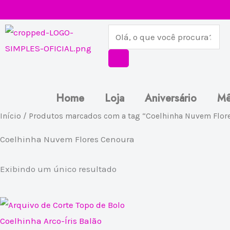
Ir
para
Pesquisar
o
produtos
conteúdo
Home
Loja
Aniversário
Mê
Início
/ Produtos marcados com a tag “Coelhinha Nuvem Flor
Coelhinha Nuvem Flores Cenoura
Exibindo um único resultado