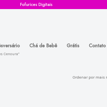
Fofurices Digitais
sversário
Chá de Bebê
Grátis
Contato
es Cenoura”