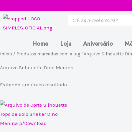
Ir
para
Pesquisar
produtos
o
conteúdo
Home
Loja
Aniversário
Mê
Início
/ Produtos marcados com a tag “Arquivo Silhouette Di
Arquivo Silhouette Dino Menina
Exibindo um único resultado