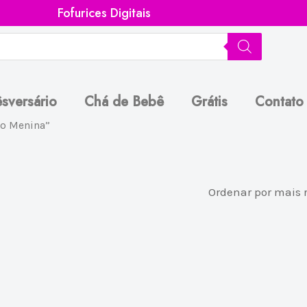
Fofurices Digitais
sversário
Chá de Bebê
Grátis
Contato
no Menina”