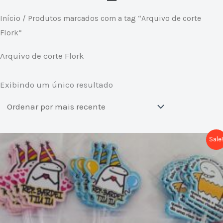
Início
/ Produtos marcados com a tag “Arquivo de corte
Flork”
Arquivo de corte Flork
Exibindo um único resultado
O
O
Sale
preço
preço
original
atual
era:
é:
R$ 3,00.
R$ 0,00.