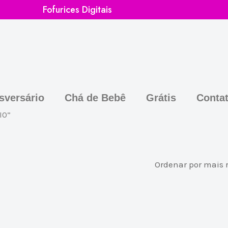
Fofurices Digitais
sversário
Chá de Bebê
Grátis
Conta
IO”