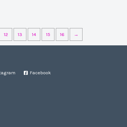
12
13
14
15
16
→
tagram
Facebook