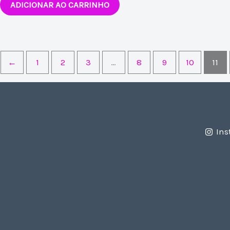
ADICIONAR AO CARRINHO
←
1
2
3
…
8
9
10
11
Ins