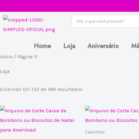
Ir
para
Pesquisar
produtos
o
conteúdo
Home
Loja
Aniversário
Mê
Classificado
Início
/ Página 11
por
mais
recente
Loja
Exibindo 121–132 de 188 resultados
Caixinhas